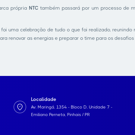
arca própria
NTC
também passará por um processo de mo
foi uma celebração de tudo o que foi realizado, reunindo
a renovar as energias e preparar o time para os desafios
Localidade
Av. Maringá, 1354 - Bloco D, Unidade 7 -
Emiliano Perneta, Pinhais / PR