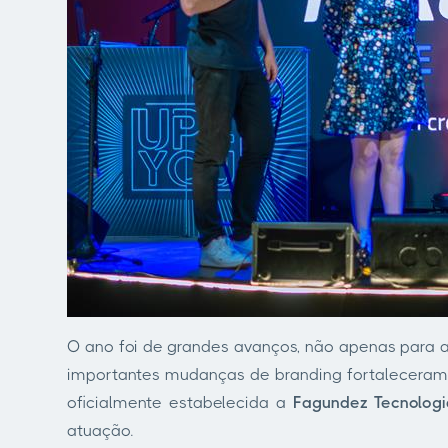
O ano foi de grandes avanços, não apenas para 
importantes mudanças de branding fortaleceram
oficialmente estabelecida a
Fagundez Tecnologi
atuação.