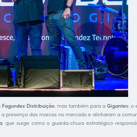
a
Fagundez Distribuição
, mas também para a
Gigantec
, o
 a presença das marcas no mercado e alinharam a comuni
a
, que surge como o guarda-chuva estratégico responsáve