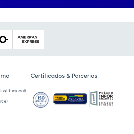
tema
Certificados & Parcerias
nstitucional)
rce)